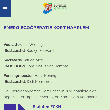
Ga
direct
naar
de
ENERGIECOÖPERATIE KORT HAARLEM
hoofdinhoud
Voorzitter
: Jan Wieringa
Bestuurslid
: Boukje Ferwerda
Secretaris
: Jan de Mos
Bestuurslid
: Karel Voitus van Hamme
Penningmeester
: Hans Koning
Bestuurslid:
Dick Mieremet
De Energiecoöperatie Kort Haarlem is bij notariële akte
opgericht en ingeschreven bij de Kamer van Koophandel.
Statuten ECKH