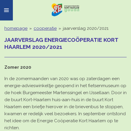
Ga
direct
naar
de
homepage
»
cooperatie
»
jaarverslag 2020/2021
hoofdinhoud
JAARVERSLAG ENERGIECOÖPERATIE KORT
HAARLEM 2020/2021
Zomer 2020
In de zomermaanden van 2020 was op zaterdagen een
energie-advieswinkeltje geopend in het fietsenmuseum op
de hoek Burgemeester Martenssingel en IJssellaan. Door in
de buurt Kort-Haarlem huis-aan-huis in de buurt Kort
Haarlem een briefje hierover in de brievenbus te stoppen,
kwamen er redelijk veel bezoekers. In september ontstond
het idee om de Energie Coöperatie Kort Haarlem op te
richten.