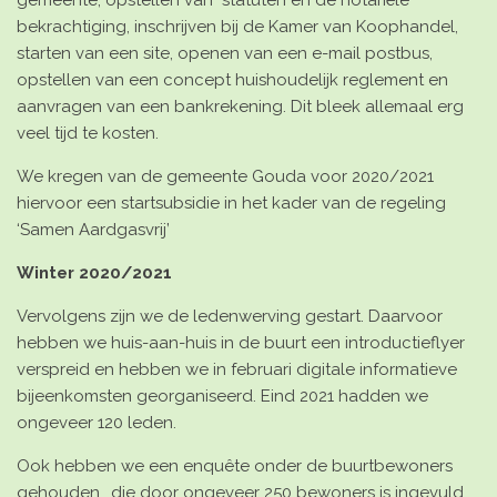
gemeente, opstellen van statuten en de notariële
bekrachtiging, inschrijven bij de Kamer van Koophandel,
starten van een site, openen van een e-mail postbus,
opstellen van een concept huishoudelijk reglement en
aanvragen van een bankrekening. Dit bleek allemaal erg
veel tijd te kosten.
We kregen van de gemeente Gouda voor 2020/2021
hiervoor een start
subsidie in het kader van de regeling
‘Samen Aardgasvrij’
Winter 2020/2021
Vervolgens zijn we de
ledenwervin
g
gestart. Daarvoor
hebben we huis-aan-huis in de buurt een
introductieflyer
verspreid en hebben we in februari digitale
informatieve
bijeenkomsten
georganiseerd. Eind 2021 hadden we
ongeveer 120 leden.
Ook hebben we een
enquête
onder de buurtbewoners
gehouden., die door ongeveer 250 bewoners is ingevuld.