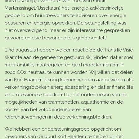
fietsmuseumpje van Peter van Leeuwen (hoek
Martenssingel/IJssellaan) het
energie-advieswinkeltje
geopend
om buurtbewoners te adviseren over energie
besparen en energie opwekken. De belangstelling was
niet overweldigend, maar er zijn interessante gesprekken
gevoerd en elke bewoner die is geholpen telt!
Eind augustus hebben we een
reactie op de Transitie Visie
Warmte
aan de gemeente gestuurd. Wij vinden dat er snel
meer ambitie, maatregelen en geld moet komen om in
2040 CO2 neutraal te kunnen worden. Wij willen dat delen
van Kort Haarlem alsnog kunnen worden aangewezen als
verkenningsblokken energiebesparing en dat er financiële
en professionele hulp komt bij het onderzoeken van de
mogelijkheden van warmtenetten, aquathermie en de
kosten van het voldoende isoleren van
referentiewoningen in deze verkenningsblokken.
We hebben een
ondersteuningsgroep
opgericht om
bewoners van de buurt Kort Haarlem te helpen bij het